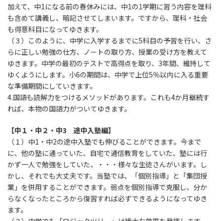
加えて、中1になる前の春休みには、中1の1学期に習う内容を理科
も含めて講義し、暗記させてしまいます。ですから、理科・社会
も得意科目になってゆきます。
（３）このように、中学に入学するまでに5科目の予習を行い、さ
らに正しい勉強の仕方、ノートの取り方、授業の受け方を教えて
ゆきます。中学の最初のテストで高得点を取り、3年間、維持して
ゆくようにします。小6の期間は、中学で上位5％以内に入る重要
な準備期間にしていきます。
4.国語も読解力をつけるメソッドがあります。これも4か月継続す
れば、本物の国語力がついてゆきます。
【中１・中２・中3 途中入塾編】
（１）中1・中2の途中入塾でも伸びることができます。今まで
に、他の塾に通っていた、自宅で通信教育をしていた、塾には行
かず一人で勉強をしていた、・・・様々な生徒さんがいます。し
かし、それでも大丈夫です。当塾では、「個別指導」と「集団授
業」を併用することができます。弱点を個別指導で克服し、分か
らなくなったところから復習すれば必ずできるようになってゆき
ます。