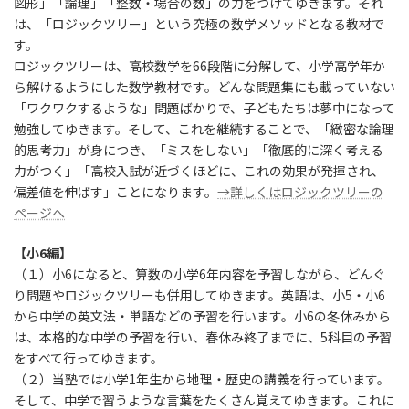
図形」「論理」「整数・場合の数」の力をつけてゆきます。それ
は、「ロジックツリー」という究極の数学メソッドとなる教材で
す。
ロジックツリーは、高校数学を66段階に分解して、小学高学年か
ら解けるようにした数学教材です。どんな問題集にも載っていない
「ワクワクするような」問題ばかりで、子どもたちは夢中になって
勉強してゆきます。そして、これを継続することで、「緻密な論理
的思考力」が身につき、「ミスをしない」「徹底的に深く考える
力がつく」「高校入試が近づくほどに、これの効果が発揮され、
偏差値を伸ばす」ことになります。
→詳しくはロジックツリーの
ページへ
【小6編】
（１）小6になると、算数の小学6年内容を予習しながら、どんぐ
り問題やロジックツリーも併用してゆきます。英語は、小5・小6
から中学の英文法・単語などの予習を行います。小6の冬休みから
は、本格的な中学の予習を行い、春休み終了までに、5科目の予習
をすべて行ってゆきます。
（２）当塾では小学1年生から地理・歴史の講義を行っています。
そして、中学で習うような言葉をたくさん覚えてゆきます。これに