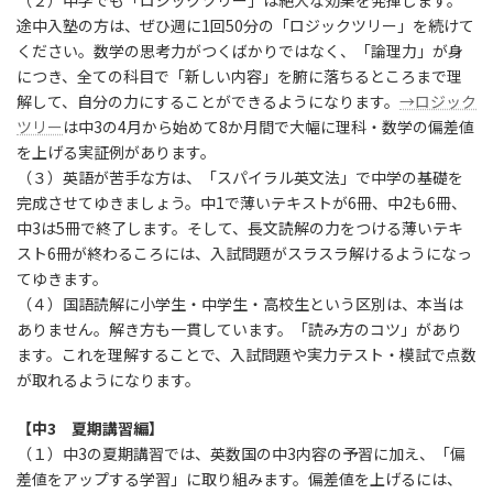
（２）中学でも「ロジックツリー」は絶大な効果を発揮します。
途中入塾の方は、ぜひ週に1回50分の「ロジックツリー」を続けて
ください。数学の思考力がつくばかりではなく、「論理力」が身
につき、全ての科目で「新しい内容」を腑に落ちるところまで理
解して、自分の力にすることができるようになります。
→ロジック
ツリー
は中3の4月から始めて8か月間で大幅に理科・数学の偏差値
を上げる実証例があります。
（３）英語が苦手な方は、「スパイラル英文法」で中学の基礎を
完成させてゆきましょう。中1で薄いテキストが6冊、中2も6冊、
中3は5冊で終了します。そして、長文読解の力をつける薄いテキ
スト6冊が終わるころには、入試問題がスラスラ解けるようになっ
てゆきます。
（４）国語読解に小学生・中学生・高校生という区別は、本当は
ありません。解き方も一貫しています。「読み方のコツ」があり
ます。これを理解することで、入試問題や実力テスト・模試で点数
が取れるようになります。
【中3 夏期講習編】
（１）中3の夏期講習では、英数国の中3内容の予習に加え、「偏
差値をアップする学習」に取り組みます。偏差値を上げるには、