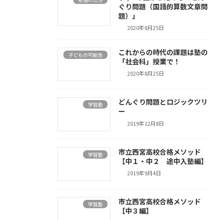
ぐり問題（国語的算数文章問
題）」
2020年8月25日
これからの時代の課題は塾の
子どもの可能性
「社会科」授業で！
2020年8月25日
どんぐり問題とロジックツリ
学習塾
ー
2019年12月8日
市立西宮高校合格メソッド
学習塾
【中１・中２ 途中入塾編】
2019年9月4日
市立西宮高校合格メソッド
学習塾
【中３編】