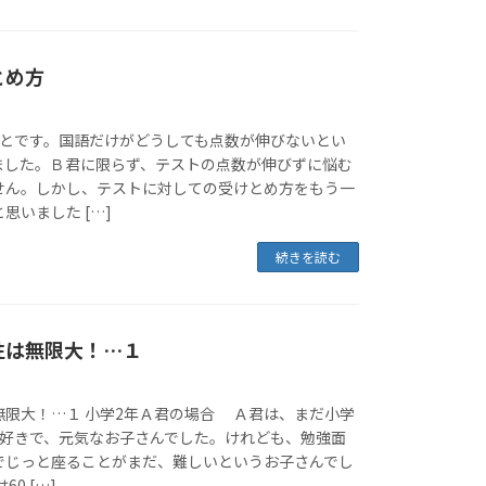
とめ方
ことです。国語だけがどうしても点数が伸びないとい
ました。Ｂ君に限らず、テストの点数が伸びずに悩む
せん。しかし、テストに対しての受けとめ方をもう一
思いました […]
続きを読む
性は無限大！…１
無限大！…１ 小学2年Ａ君の場合 Ａ君は、まだ小学
大好きで、元気なお子さんでした。けれども、勉強面
でじっと座ることがまだ、難しいというお子さんでし
0 […]