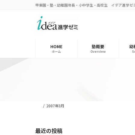
コ
ナ
甲東園・塾・幼稚園年長・小中学生・高校生 イデア進学ゼ
ン
ビ
テ
ゲ
ン
ー
ツ
シ
へ
ョ
ス
ン
HOME
塾概要
幼
ホーム
Overview
S
キ
に
ッ
移
プ
動
2007年3月
最近の投稿