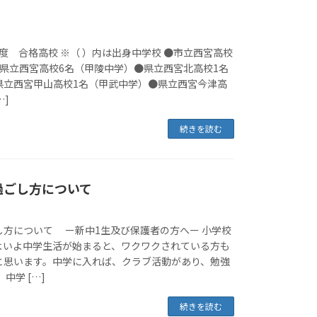
6年度 合格高校 ※（ ）内は出身中学校 ●市立西宮高校
●県立西宮高校6名（甲陵中学）●県立西宮北高校1名
県立西宮甲山高校1名（甲武中学）●県立西宮今津高
…]
続きを読む
過ごし方について
し方について ー新中1生及び保護者の方へー 小学校
よいよ中学生活が始まると、ワクワクされている方も
と思います。中学に入れば、クラブ活動があり、勉強
中学 […]
続きを読む