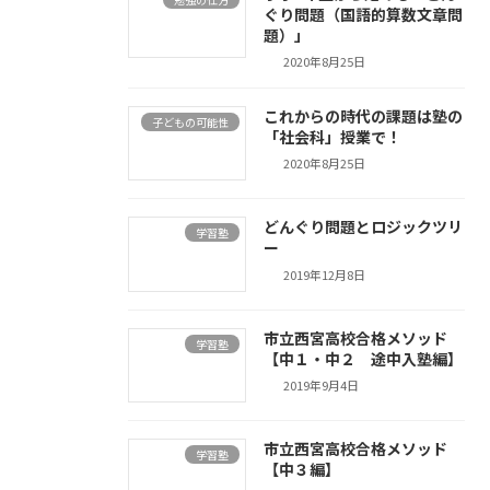
ぐり問題（国語的算数文章問
題）」
2020年8月25日
これからの時代の課題は塾の
子どもの可能性
「社会科」授業で！
2020年8月25日
どんぐり問題とロジックツリ
学習塾
ー
2019年12月8日
市立西宮高校合格メソッド
学習塾
【中１・中２ 途中入塾編】
2019年9月4日
市立西宮高校合格メソッド
学習塾
【中３編】