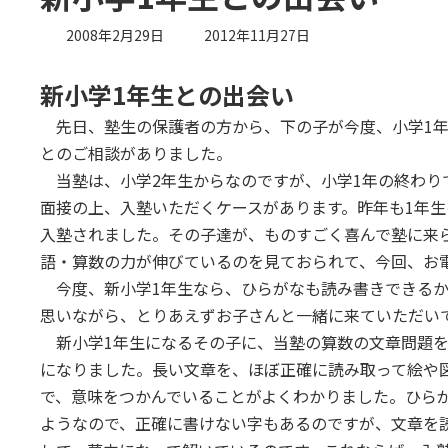
最
2008年2月29日
2012年11月27日
終
更
新小学1年生との出会い
新
日
先日、塾生の保護者の方から、下の子が今度、小学1年
時
とのご相談がありました。
:
当塾は、小学2年生からなのですが、小学1年の終わり
面接の上、入塾いただくケースがあります。昨年も1年
入塾されました。その子達が、ものすごく喜んで塾に来
語・算数の力が伸びているのを見ておられて、今回、お
今度、新小学1年生なら、ひらがなも読み書きできるか
思いながら、とりあえずお子さんと一緒に来ていただい
新小学1年生になるその子に、当塾の算数の文章問題を
になりました。長い文章を、ほぼ正確に読み取って絵や
で、意味をつかんでいることがよくわかりました。ひら
ようなので、正確に書けない字もあるのですが、文章を