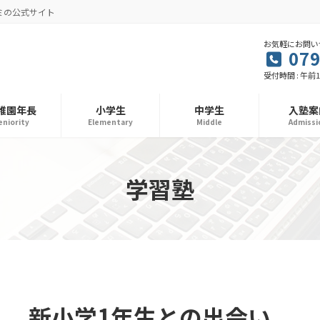
ミの公式サイト
お気軽にお問い
079
受付時間 : 午前1
稚園年長
小学生
中学生
入塾案
eniority
Elementary
Middle
Admissi
学習塾
新小学1年生との出会い