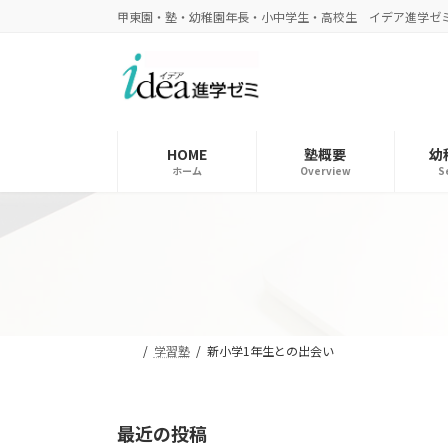
コ
ナ
甲東園・塾・幼稚園年長・小中学生・高校生 イデア進学ゼ
ン
ビ
テ
ゲ
ン
ー
ツ
シ
へ
ョ
ス
ン
HOME
塾概要
幼
ホーム
Overview
S
キ
に
ッ
移
プ
動
学習塾
新小学1年生との出会い
最近の投稿